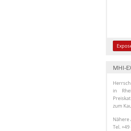
Expos
MHI-EX
Herrscha
in Rhe
Preiska
zum Kau
Nähere A
Tel. +49