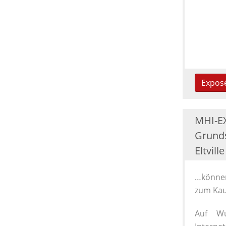
Expos
MHI-E
Grunds
Eltvill
…können
zum Kau
Auf Wu