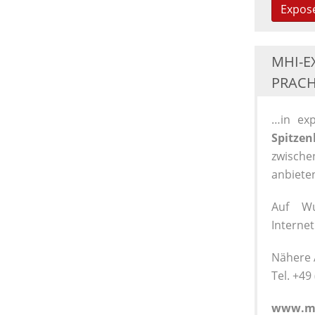
Expos
MHI-E
PRACH
…in ex
Spitzen
zwisch
anbiete
Auf Wu
Interne
Nähere A
Tel. +49
www.mh