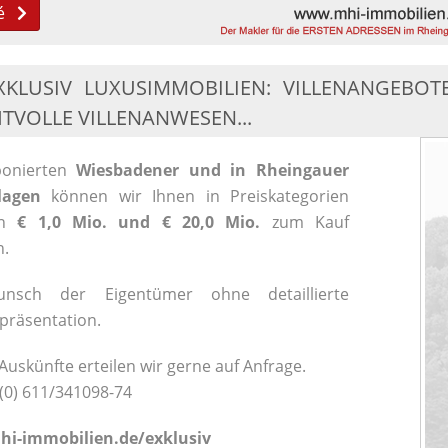
é
XKLUSIV LUXUSIMMOBILIEN: VILLENANGEBOTE
TVOLLE VILLENANWESEN...
ponierten
Wiesbadener und in Rheingauer
lagen
können wir Ihnen in Preiskategorien
en
€ 1,0 Mio. und € 20,0 Mio.
zum Kauf
n.
nsch der Eigentümer ohne detaillierte
tpräsentation.
uskünfte erteilen wir gerne auf Anfrage.
 (0) 611/341098-74
i-immobilien.de/exklusiv