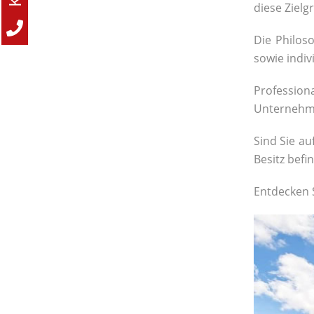
diese Ziel
Die Philos
sowie indi
Professiona
Unternehme
Sind Sie a
Besitz befi
Entdecken 