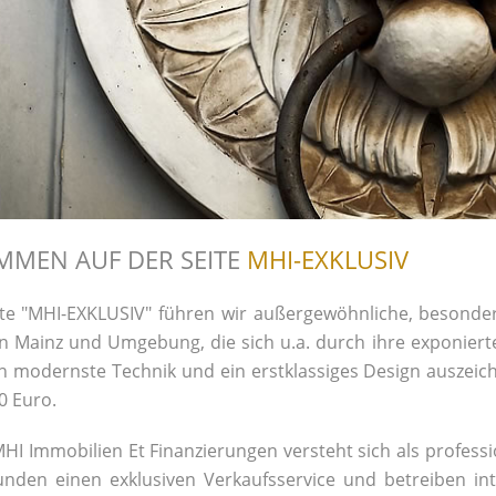
MMEN AUF DER SEITE
MHI-EXKLUSIV
ite "MHI-EXKLUSIV" führen wir außergewöhnliche, besonde
n Mainz und Umgebung, die sich u.a. durch ihre exponierte 
h modernste Technik und ein erstklassiges Design auszeic
0 Euro.
HI Immobilien Et Finanzierungen versteht sich als professi
nden einen exklusiven Verkaufsservice und betreiben int